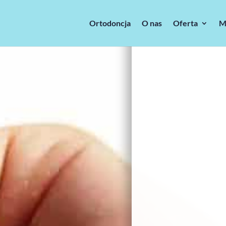
Ortodoncja
O nas
Oferta
M