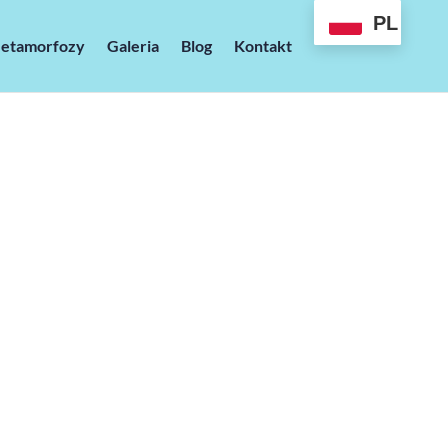
PL
etamorfozy
Galeria
Blog
Kontakt