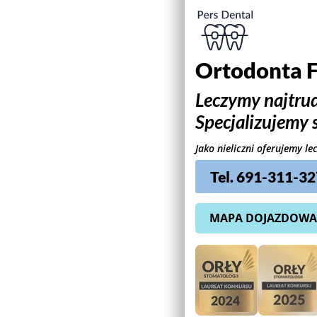
Ortodonta F
Leczymy najtrud
Specjalizujemy 
Jako nieliczni oferujemy l
Tel. 691-311-32
MAPA DOJAZDOWA