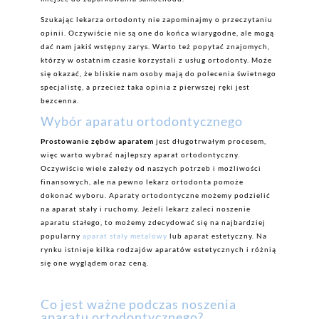
Szukając lekarza ortodonty nie zapominajmy o przeczytaniu
opinii. Oczywiście nie są one do końca wiarygodne, ale mogą
dać nam jakiś wstępny zarys. Warto też popytać znajomych,
którzy w ostatnim czasie korzystali z usług ortodonty. Może
się okazać, że bliskie nam osoby mają do polecenia świetnego
specjalistę, a przecież taka opinia z pierwszej ręki jest
bezcenna.
Wybór aparatu ortodontycznego
Prostowanie zębów aparatem
jest długotrwałym procesem,
więc warto wybrać najlepszy aparat ortodontyczny.
Oczywiście wiele zależy od naszych potrzeb i możliwości
finansowych, ale na pewno lekarz ortodonta pomoże
dokonać wyboru. Aparaty ortodontyczne możemy podzielić
na aparat stały i ruchomy. Jeżeli lekarz zaleci noszenie
aparatu stałego, to możemy zdecydować się na najbardziej
popularny
aparat stały metalowy
lub aparat estetyczny. Na
rynku istnieje kilka rodzajów aparatów estetycznych i różnią
się one wyglądem oraz ceną.
Co jest ważne podczas noszenia
aparatu ortodontycznego?