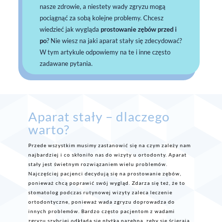
nasze zdrowie, a niestety wady zgryzu mogą
pociągnąć za sobą kolejne problemy. Chcesz
wiedzieć jak wygląda
prostowanie zębów przed i
po
? Nie wiesz na jaki aparat stały się zdecydować?
W tym artykule odpowiemy na te i inne często
zadawane pytania.
Aparat stały – dlaczego
warto?
Przede wszystkim musimy zastanowić się na czym zależy nam
najbardziej i co skłoniło nas do wizyty u ortodonty. Aparat
stały jest świetnym rozwiązaniem wielu problemów.
Najczęściej pacjenci decydują się na prostowanie zębów,
ponieważ chcą poprawić swój wygląd. Zdarza się też, że to
stomatolog podczas rutynowej wizyty zaleca leczenie
ortodontyczne, ponieważ wada zgryzu doprowadza do
innych problemów. Bardzo często pacjentom z wadami
zgryzu szybciej odkłada się płytka nazębna, zęby się ścierają,