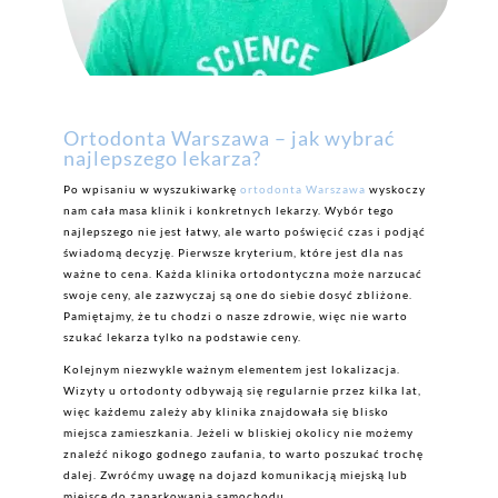
Ortodonta Warszawa – jak wybrać
najlepszego lekarza?
Po wpisaniu w wyszukiwarkę
ortodonta Warszawa
wyskoczy
nam cała masa klinik i konkretnych lekarzy. Wybór tego
najlepszego nie jest łatwy, ale warto poświęcić czas i podjąć
świadomą decyzję. Pierwsze kryterium, które jest dla nas
ważne to cena. Każda klinika ortodontyczna może narzucać
swoje ceny, ale zazwyczaj są one do siebie dosyć zbliżone.
Pamiętajmy, że tu chodzi o nasze zdrowie, więc nie warto
szukać lekarza tylko na podstawie ceny.
Kolejnym niezwykle ważnym elementem jest lokalizacja.
Wizyty u ortodonty odbywają się regularnie przez kilka lat,
więc każdemu zależy aby klinika znajdowała się blisko
miejsca zamieszkania. Jeżeli w bliskiej okolicy nie możemy
znaleźć nikogo godnego zaufania, to warto poszukać trochę
dalej. Zwróćmy uwagę na dojazd komunikacją miejską lub
miejsce do zaparkowania samochodu.