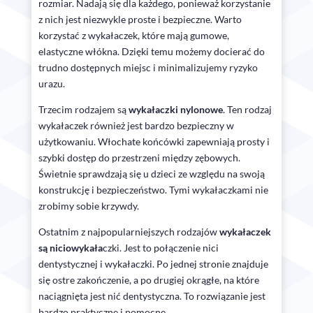
rozmiar. Nadają się dla każdego, ponieważ korzystanie
z nich jest niezwykle proste i bezpieczne. Warto
korzystać z wykałaczek, które mają gumowe,
elastyczne włókna. Dzięki temu możemy docierać do
trudno dostępnych miejsc i minimalizujemy ryzyko
urazu.
Trzecim rodzajem są
wykałaczki nylonowe
. Ten rodzaj
wykałaczek również jest bardzo bezpieczny w
użytkowaniu. Włochate końcówki zapewniają prosty i
szybki dostęp do przestrzeni między zębowych.
Świetnie sprawdzają się u dzieci ze względu na swoją
konstrukcję i bezpieczeństwo. Tymi wykałaczkami nie
zrobimy sobie krzywdy.
Ostatnim z najpopularniejszych rodzajów
wykałaczek
są niciowykała
czki. Jest to połączenie nici
dentystycznej i wykałaczki. Po jednej stronie znajduje
się ostre zakończenie, a po drugiej okrągłe, na które
naciągnięta jest nić dentystyczna. To rozwiązanie jest
bardzo praktyczne i pomocne.