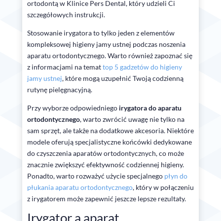
ortodontą w Klinice Pers Dental, który udzieli Ci
szczegółowych instrukcji.
Stosowanie irygatora to tylko jeden z elementów
kompleksowej higieny jamy ustnej podczas noszenia
aparatu ortodontycznego. Warto również zapoznać się
z informacjami na temat
top 5 gadzetów do higieny
jamy ustnej
, które mogą uzupełnić Twoją codzienną
rutynę pielęgnacyjną.
Przy wyborze odpowiedniego
irygatora do aparatu
ortodontycznego
, warto zwrócić uwagę nie tylko na
sam sprzęt, ale także na dodatkowe akcesoria. Niektóre
modele oferują specjalistyczne końcówki dedykowane
do czyszczenia aparatów ortodontycznych, co może
znacznie zwiększyć efektywność codziennej higieny.
Ponadto, warto rozważyć użycie specjalnego
płyn do
płukania aparatu ortodontycznego
, który w połączeniu
z irygatorem może zapewnić jeszcze lepsze rezultaty.
Irygator a aparat