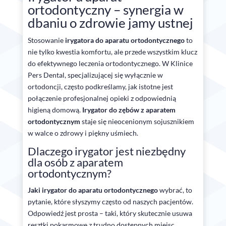
ortodontyczny – synergia w
dbaniu o zdrowie jamy ustnej
Stosowanie
irygatora do aparatu ortodontycznego
to
nie tylko kwestia komfortu, ale przede wszystkim klucz
do efektywnego leczenia ortodontycznego. W Klinice
Pers Dental, specjalizującej się wyłącznie w
ortodoncji, często podkreślamy, jak istotne jest
połączenie profesjonalnej opieki z odpowiednią
higieną domową.
Irygator do zębów z aparatem
ortodontycznym
staje się nieocenionym sojusznikiem
w walce o zdrowy i piękny uśmiech.
Dlaczego irygator jest niezbędny
dla osób z aparatem
ortodontycznym?
Jaki irygator do aparatu ortodontycznego
wybrać, to
pytanie, które słyszymy często od naszych pacjentów.
Odpowiedź jest prosta – taki, który skutecznie usuwa
resztki pokarmowe z trudno dostępnych miejsc,