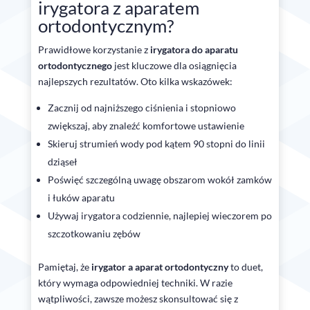
irygatora z aparatem
ortodontycznym?
Prawidłowe korzystanie z
irygatora do aparatu
ortodontycznego
jest kluczowe dla osiągnięcia
najlepszych rezultatów. Oto kilka wskazówek:
Zacznij od najniższego ciśnienia i stopniowo
zwiększaj, aby znaleźć komfortowe ustawienie
Skieruj strumień wody pod kątem 90 stopni do linii
dziąseł
Poświęć szczególną uwagę obszarom wokół zamków
i łuków aparatu
Używaj irygatora codziennie, najlepiej wieczorem po
szczotkowaniu zębów
Pamiętaj, że
irygator a aparat ortodontyczny
to duet,
który wymaga odpowiedniej techniki. W razie
wątpliwości, zawsze możesz skonsultować się z