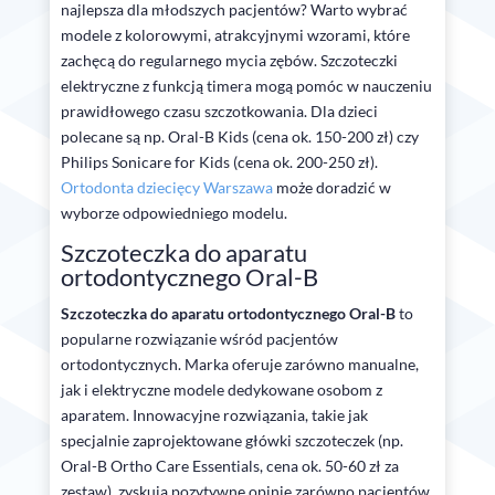
najlepsza dla młodszych pacjentów? Warto wybrać
modele z kolorowymi, atrakcyjnymi wzorami, które
zachęcą do regularnego mycia zębów. Szczoteczki
elektryczne z funkcją timera mogą pomóc w nauczeniu
prawidłowego czasu szczotkowania. Dla dzieci
polecane są np. Oral-B Kids (cena ok. 150-200 zł) czy
Philips Sonicare for Kids (cena ok. 200-250 zł).
Ortodonta dziecięcy Warszawa
może doradzić w
wyborze odpowiedniego modelu.
Szczoteczka do aparatu
ortodontycznego Oral-B
Szczoteczka do aparatu ortodontycznego Oral-B
to
popularne rozwiązanie wśród pacjentów
ortodontycznych. Marka oferuje zarówno manualne,
jak i elektryczne modele dedykowane osobom z
aparatem. Innowacyjne rozwiązania, takie jak
specjalnie zaprojektowane główki szczoteczek (np.
Oral-B Ortho Care Essentials, cena ok. 50-60 zł za
zestaw), zyskują pozytywne opinie zarówno pacjentów,