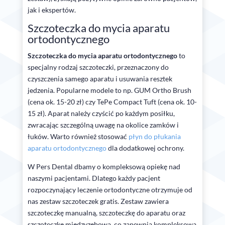
jak i ekspertów.
Szczoteczka do mycia aparatu
ortodontycznego
Szczoteczka do mycia aparatu ortodontycznego
to
specjalny rodzaj szczoteczki, przeznaczony do
czyszczenia samego aparatu i usuwania resztek
jedzenia. Popularne modele to np. GUM Ortho Brush
(cena ok. 15-20 zł) czy TePe Compact Tuft (cena ok. 10-
15 zł). Aparat należy czyścić po każdym posiłku,
zwracając szczególną uwagę na okolice zamków i
łuków. Warto również stosować
płyn do płukania
aparatu ortodontycznego
dla dodatkowej ochrony.
W Pers Dental dbamy o kompleksową opiekę nad
naszymi pacjentami. Dlatego każdy pacjent
rozpoczynający leczenie ortodontyczne otrzymuje od
nas zestaw szczoteczek gratis. Zestaw zawiera
szczoteczkę manualną, szczoteczkę do aparatu oraz
szczoteczkę międzyzębową, co zapewnia kompleksową