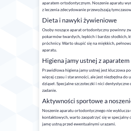
aparatem ortodontycznym. Noszenie aparatu wy
z leczenia zdecydowanie przewyższają tymczaso
Dieta i nawyki żywieniowe
Osoby noszące aparat ortodontyczny powinny zwr
pokarmów twardych, lepkich i bardzo słodkich, k
próchnicy. Warto skupić się na miękkich, pełnow
aparatu.
Higiena jamy ustnej z aparatem
Prawidłowa higiena jamy ustnej jest kluczowa p
więcej czasu i staranności, ale jest niezbędna d
dziąseł. Specjalne szczoteczki i nici dentystycz
zadanie.
Aktywności sportowe a noszeni
Noszenie aparatu ortodontycznego nie wyklucza 
kontaktowych, warto zaopatrzyć się w specjalny o
jamę ustną przed ewentualnymi urazami.