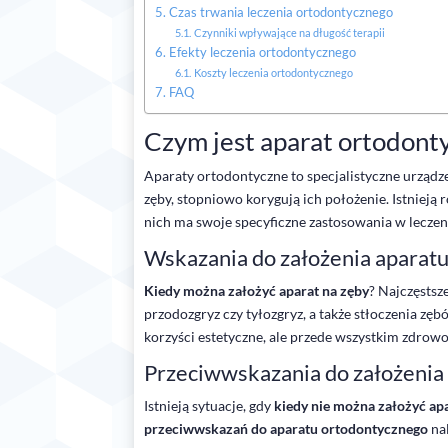
Czas trwania leczenia ortodontycznego
Czynniki wpływające na długość terapii
Efekty leczenia ortodontycznego
Koszty leczenia ortodontycznego
FAQ
Czym jest aparat ortodontyc
Aparaty ortodontyczne to specjalistyczne urządz
zęby, stopniowo korygują ich położenie. Istnieją 
nich ma swoje specyficzne zastosowania w lecze
Wskazania do założenia aparat
Kiedy można założyć aparat na zęby
? Najczęstsz
przodozgryz czy tyłozgryz, a także stłoczenia zę
korzyści estetyczne, ale przede wszystkim zdrow
Przeciwwskazania do założenia
Istnieją sytuacje, gdy
kiedy nie można założyć ap
przeciwwskazań do aparatu ortodontycznego
na