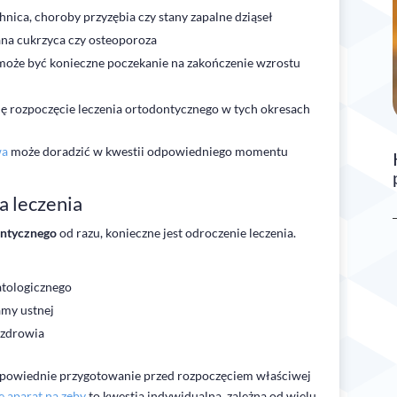
hnica, choroby przyzębia czy stany zapalne dziąseł
na cukrzyca czy osteoporoza
może być konieczne poczekanie na zakończenie wzrostu
się rozpoczęcie leczenia ortodontycznego w tych okresach
wa
może doradzić w kwestii odpowiedniego momentu
a leczenia
ontycznego
od razu, konieczne jest odroczenie leczenia.
atologicznego
amy ustnej
 zdrowia
dpowiednie przygotowanie przed rozpoczęciem właściwej
je aparat na zęby
to kwestia indywidualna, zależna od wielu