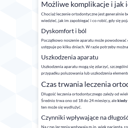
Możliwe komplikacje i jak 
Chociaż leczenie ortodontyczne jest generalnie 
wiedzieć, jak im zapobiegać i co robić, gdy się poj
Dyskomfort i ból
Początkowo noszenie aparatu może powodować dys
ustępuje po kilku dniach. W razie potrzeby moż
Uszkodzenia aparatu
Uszkodzenia aparatu mogą się zdarzyć, szczególnie
przypadku poluzowania lub uszkodzenia elementu 
Czas trwania leczenia ort
Długość leczenia ortodontycznego zależy od wie
Średnio trwa ono od 18 do 24 miesięcy, ale
kiedy
ten może się wydłużyć.
Czynniki wpływające na długość
Na czas leczenia wpływają m.in. wiek pacjenta, r