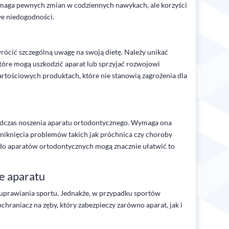
maga pewnych zmian w codziennych nawykach, ale korzyści
we niedogodności.
ócić szczególną uwagę na swoją dietę. Należy unikać
tóre mogą uszkodzić aparat lub sprzyjać rozwojowi
artościowych produktach, które nie stanowią zagrożenia dla
odczas noszenia aparatu ortodontycznego. Wymaga ona
o uniknięcia problemów takich jak próchnica czy choroby
ne do aparatów ortodontycznych mogą znacznie ułatwić to
e aparatu
uprawiania sportu. Jednakże, w przypadku sportów
chraniacz na zęby, który zabezpieczy zarówno aparat, jak i