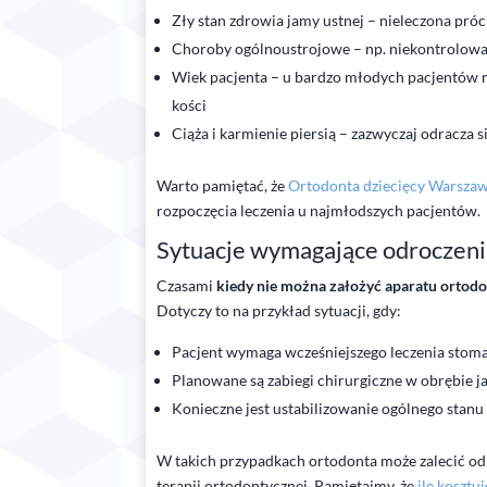
Zły stan zdrowia jamy ustnej – nieleczona próc
Choroby ogólnoustrojowe – np. niekontrolowa
Wiek pacjenta – u bardzo młodych pacjentów 
kości
Ciąża i karmienie piersią – zazwyczaj odracza 
Warto pamiętać, że
Ortodonta dziecięcy Warsza
rozpoczęcia leczenia u najmłodszych pacjentów.
Sytuacje wymagające odroczeni
Czasami
kiedy nie można założyć aparatu ortod
Dotyczy to na przykład sytuacji, gdy:
Pacjent wymaga wcześniejszego leczenia stom
Planowane są zabiegi chirurgiczne w obrębie j
Konieczne jest ustabilizowanie ogólnego stanu
W takich przypadkach ortodonta może zalecić o
terapii ortodontycznej. Pamiętajmy, że
ile kosztu