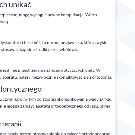
ich unikać
bezpieczne, mogą wystąpić pewne komplikacje. Warto
awią.
komfort i lekki ból. To normalne zjawisko, które zwykle
na stosować łagodne środki przeciwbólowe.
 jeśli nie przestrzega się zaleceń dotyczących diety. W
aparatu, należy niezwłocznie skontaktować się z ortodontą.
odontycznego
lu czynników, w tym od stopnia skomplikowania wady zgryzu.
 nie można założyć aparatu ortodontycznego
od razu, okres
 terapii
odzaj wady zgryzu, stosowanie się do zaleceń ortodonty oraz