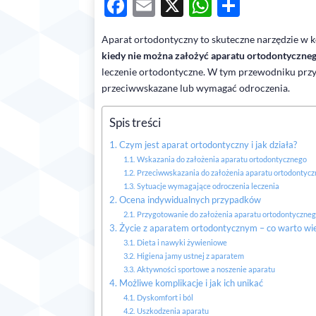
Facebook
Email
X
WhatsAp
Share
Aparat ortodontyczny to skuteczne narzędzie w k
kiedy nie można założyć aparatu ortodontyczne
leczenie ortodontyczne. W tym przewodniku przy
przeciwwskazane lub wymagać odroczenia.
Spis treści
Czym jest aparat ortodontyczny i jak działa?
Wskazania do założenia aparatu ortodontycznego
Przeciwwskazania do założenia aparatu ortodontyc
Sytuacje wymagające odroczenia leczenia
Ocena indywidualnych przypadków
Przygotowanie do założenia aparatu ortodontyczne
Życie z aparatem ortodontycznym – co warto wi
Dieta i nawyki żywieniowe
Higiena jamy ustnej z aparatem
Aktywności sportowe a noszenie aparatu
Możliwe komplikacje i jak ich unikać
Dyskomfort i ból
Uszkodzenia aparatu