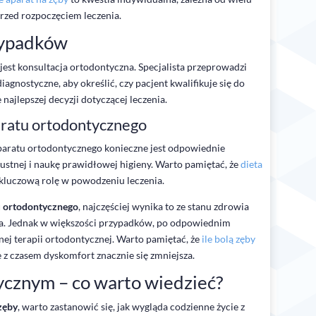
rzed rozpoczęciem leczenia.
zypadków
 jest konsultacja ortodontyczna. Specjalista przeprowadzi
agnostyczne, aby określić, czy pacjent kwalifikuje się do
najlepszej decyzji dotyczącej leczenia.
aratu ortodontycznego
aparatu ortodontycznego konieczne jest odpowiednie
ustnej i naukę prawidłowej higieny. Warto pamiętać, że
dieta
luczową rolę w powodzeniu leczenia.
u ortodontycznego
, najczęściej wynika to ze stanu zdrowia
nia. Jednak w większości przypadków, po odpowiednim
nej terapii ortodontycznej. Warto pamiętać, że
ile bolą zęby
e z czasem dyskomfort znacznie się zmniejsza.
ycznym – co warto wiedzieć?
zęby
, warto zastanowić się, jak wygląda codzienne życie z