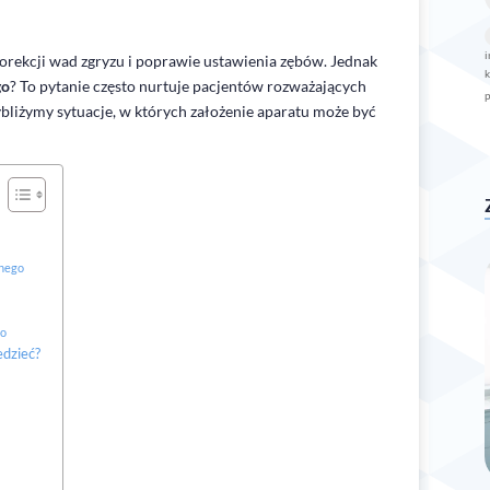
p
i
orekcji wad zgryzu i poprawie ustawienia zębów. Jednak
k
go
? To pytanie często nurtuje pacjentów rozważających
bliżymy sytuacje, w których założenie aparatu może być
znego
go
edzieć?