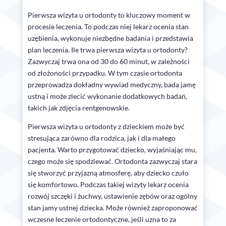
Pierwsza wizyta u ortodonty to kluczowy moment w
procesie leczenia. To podczas niej lekarz ocenia stan
uzębienia, wykonuje niezbędne badania i przedstawia
plan leczenia. Ile trwa pierwsza wizyta u ortodonty?
Zazwyczaj trwa ona od 30 do 60 minut, w zależności
od złożoności przypadku. W tym czasie ortodonta
przeprowadza dokładny wywiad medyczny, bada jamę
ustną i może zlecić wykonanie dodatkowych badań,
takich jak zdjęcia rentgenowskie.
Pierwsza wizyta u ortodonty z dzieckiem może być
stresująca zarówno dla rodzica, jak i dla małego
pacjenta. Warto przygotować dziecko, wyjaśniając mu,
czego może się spodziewać. Ortodonta zazwyczaj stara
się stworzyć przyjazną atmosferę, aby dziecko czuło
się komfortowo. Podczas takiej wizyty lekarz ocenia
rozwój szczęki i żuchwy, ustawienie zębów oraz ogólny
stan jamy ustnej dziecka. Może również zaproponować
wczesne leczenie ortodontyczne, jeśli uzna to za