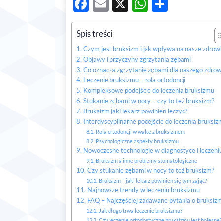
Facebook
Email
X
WhatsAp
Share
Spis treści
Czym jest bruksizm i jak wpływa na nasze zdrow
Objawy i przyczyny zgrzytania zębami
Co oznacza zgrzytanie zębami dla naszego zdrow
Leczenie bruksizmu – rola ortodoncji
Kompleksowe podejście do leczenia bruksizmu
Stukanie zębami w nocy – czy to też bruksizm?
Bruksizm jaki lekarz powinien leczyć?
Interdyscyplinarne podejście do leczenia bruksi
Rola ortodoncji w walce z bruksizmem
Psychologiczne aspekty bruksizmu
Nowoczesne technologie w diagnostyce i leczeni
Bruksizm a inne problemy stomatologiczne
Czy stukanie zębami w nocy to też bruksizm?
Bruksizm – jaki lekarz powinien się tym zająć?
Najnowsze trendy w leczeniu bruksizmu
FAQ – Najczęściej zadawane pytania o bruksiz
Jak długo trwa leczenie bruksizmu?
Czy leczenie ortodontyczne bruksizmu jest bolesne