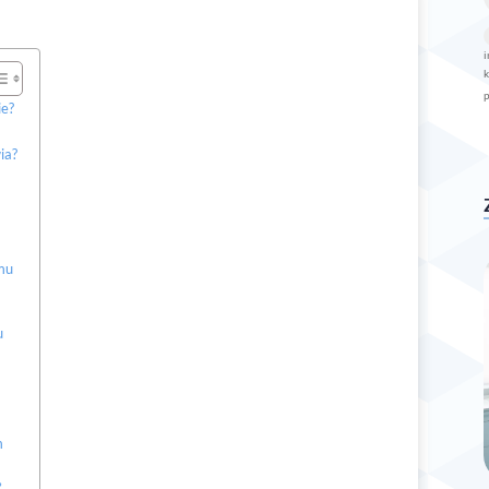
p
i
k
ie?
ia?
zmu
u
m
?