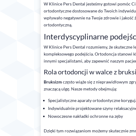
W Klinice Pers Dental jesteśmy gotowi pomóc Ci 
ortodontyczne dostosowane do Twoich indywidua
wpływało negatywnie na Twoje zdrowie i jakość ży
ortodontyczną.
Interdyscyplinarne podejśc
W Klinice Pers Dental rozumiemy, że skuteczne l
kompleksowego podejścia. Ortodoncja stanowi kl
innymi specjalistami, aby zapewnić naszym pacje
Rola ortodoncji w walce z bruk
Bruksizm
często wiąże się z nieprawidłowym zgr
znaczącą ulgę. Nasze metody obejmują:
Specjalistyczne aparaty ortodontyczne korygu
Indywidualnie projektowane szyny relaksacyjn
Nowoczesne nakładki ochronne na zęby
Dzięki tym rozwiązaniom możemy skutecznie zm