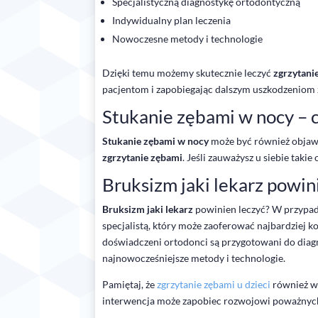
Specjalistyczną diagnostykę ortodontyczną
Indywidualny plan leczenia
Nowoczesne metody i technologie
Dzięki temu możemy skutecznie leczyć
zgrzytani
pacjentom i zapobiegając dalszym uszkodzeniom
Stukanie zębami w nocy – c
Stukanie zębami w nocy
może być również objawe
zgrzytanie zębami
. Jeśli zauważysz u siebie taki
Bruksizm jaki lekarz powin
Bruksizm jaki lekarz
powinien leczyć? W przypa
specjalistą, który może zaoferować najbardziej k
doświadczeni ortodonci są przygotowani do diag
najnowocześniejsze metody i technologie.
Pamiętaj, że
zgrzytanie zębami u dzieci
również wy
interwencja może zapobiec rozwojowi poważnyc