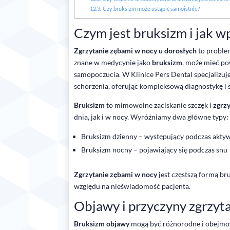
Czy bruksizm może ustąpić samoistnie?
Czym jest bruksizm i jak w
Zgrzytanie zębami w nocy u dorosłych
to problem
znane w medycynie jako
bruksizm
, może mieć po
samopoczucia. W Klinice Pers Dental specjalizuj
schorzenia, oferując kompleksową diagnostykę i 
Bruksizm
to mimowolne zaciskanie szczęk i
zgrz
dnia, jak i w nocy. Wyróżniamy dwa główne typy:
Bruksizm dzienny – występujący podczas aktyw
Bruksizm nocny – pojawiający się podczas snu
Zgrzytanie zębami w nocy
jest częstszą formą br
względu na nieświadomość pacjenta.
Objawy i przyczyny zgrzyt
Bruksizm objawy
mogą być różnorodne i obejm