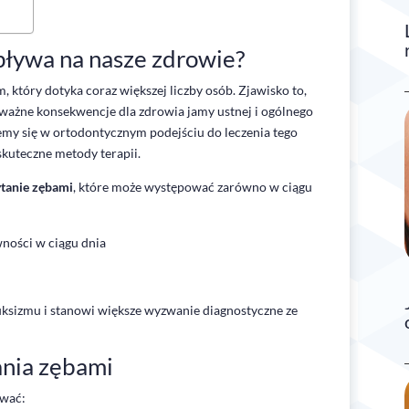
pływa na nasze zdrowie?
, który dotyka coraz większej liczby osób. Zjawisko to,
ważne konsekwencje dla zdrowia jamy ustnej i ogólnego
emy się w ortodontycznym podejściu do leczenia tego
skuteczne metody terapii.
ytanie zębami
, które może występować zarówno w ciągu
ności w ciągu dnia
uksizmu i stanowi większe wyzwanie diagnostyczne ze
ania zębami
ować: