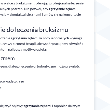
w walce z bruksizmem, oferując profesjonalne leczenie
lnych potrzeb. Nie pozwól, aby
zgrzytanie zębami
cia – skontaktuj się z nami i umów się na konsultację
ie do leczenia bruksizmu
eczenie
zgrzytania zębami w nocy u dorosłych
wymaga
uczowy element terapii, ale współpracujemy również z
ntom najlepszą możliwą opiekę.
sizmem
yzem, dlatego leczenie ortodontyczne może przynieść
jące wadę zgryzu
e
niejszyć objawy
zgrzytania zębami
i zapobiec dalszym