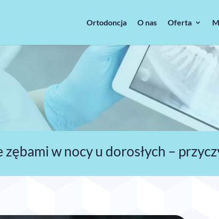
Ortodoncja
O nas
Oferta
M
e zębami w nocy u dorosłych – przyczy