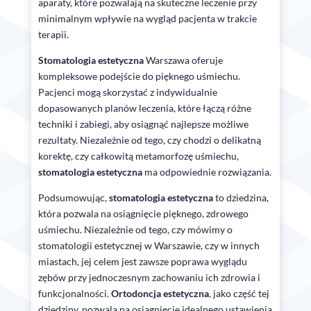
aparaty, które pozwalają na skuteczne leczenie przy
minimalnym wpływie na wygląd pacjenta w trakcie
terapii.
Stomatologia estetyczna
Warszawa oferuje
kompleksowe podejście do pięknego uśmiechu.
Pacjenci mogą skorzystać z indywidualnie
dopasowanych planów leczenia, które łączą różne
techniki i zabiegi, aby osiągnąć najlepsze możliwe
rezultaty. Niezależnie od tego, czy chodzi o delikatną
korektę, czy całkowitą metamorfozę uśmiechu,
stomatologia estetyczna
ma odpowiednie rozwiązania.
Podsumowując,
stomatologia estetyczna
to dziedzina,
która pozwala na osiągnięcie pięknego, zdrowego
uśmiechu. Niezależnie od tego, czy mówimy o
stomatologii estetycznej w Warszawie, czy w innych
miastach, jej celem jest zawsze poprawa wyglądu
zębów przy jednoczesnym zachowaniu ich zdrowia i
funkcjonalności.
Ortodoncja estetyczna
, jako część tej
dziedziny, pozwala na osiągnięcie idealnego ustawienia