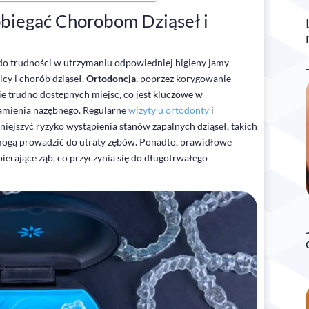
biegać Chorobom Dziąseł i
o trudności w utrzymaniu odpowiedniej higieny jamy
icy i chorób dziąseł.
Ortodoncja
, poprzez korygowanie
ie trudno dostępnych miejsc, co jest kluczowe w
kamienia nazębnego. Regularne
wizyty u ortodonty
i
niejszyć ryzyko wystąpienia stanów zapalnych dziąseł, takich
 mogą prowadzić do utraty zębów. Ponadto, prawidłowe
ierające ząb, co przyczynia się do długotrwałego