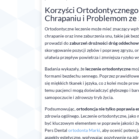
Korzyści Ortodontycznego
Chrapaniu i Problemom ze
Ortodontyczne leczenie może mieć znaczący wpły
chrapanie oraz inne zaburzenia snu, takie jak be
prowadzi do
zaburzeń drożności dróg oddecho
skorygowanie pozycji zębów i poprawę zgryzu, or
ułatwia przepływ powietrza i zmniejsza ryzyko w
Badania wykazały, że
leczenie ortodontyczne
moż
formami bezdechu sennego. Poprzez prawidłowe us
się miękkich tkanek i języka, co z kolei może p
temu pacjenci mogą doświadczyć głębszego i bardz
samopoczucie i zdrowszy tryb życia.
Podsumowując,
ortodoncja nie tylko poprawia 
zdrowia ogólnego. Leczenie ortodontyczne, jako
być kluczowym elementem w poprawie jakości życ
Pers Dental
ortodonta Marki
, aby ocenić potencj
aspekty estetyczne, wpływając pozytywnie na zdr