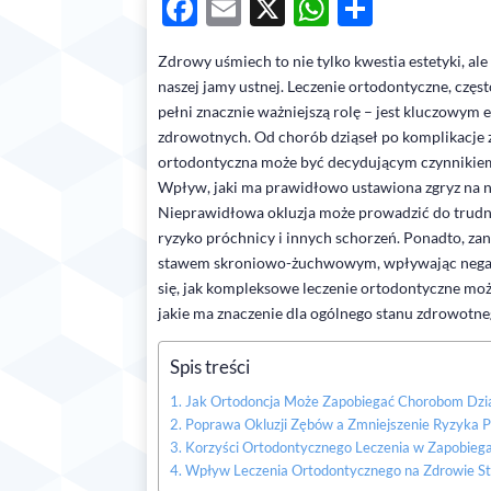
Facebook
Email
X
WhatsAp
Share
Zdrowy uśmiech to nie tylko kwestia estetyki, a
naszej jamy ustnej. Leczenie ortodontyczne, czę
pełni znacznie ważniejszą rolę – jest kluczowy
zdrowotnych. Od chorób dziąseł po komplikacje 
ortodontyczna może być decydującym czynnikiem
Wpływ, jaki ma prawidłowo ustawiona zgryz na n
Nieprawidłowa okluzja może prowadzić do trud
ryzyko próchnicy i innych schorzeń. Ponadto, za
stawem skroniowo-żuchwowym, wpływając negatyw
się, jak kompleksowe leczenie ortodontyczne może
jakie ma znaczenie dla ogólnego stanu zdrowotne
Spis treści
Jak Ortodoncja Może Zapobiegać Chorobom Dzią
Poprawa Okluzji Zębów a Zmniejszenie Ryzyka P
Korzyści Ortodontycznego Leczenia w Zapobieg
Wpływ Leczenia Ortodontycznego na Zdrowie 