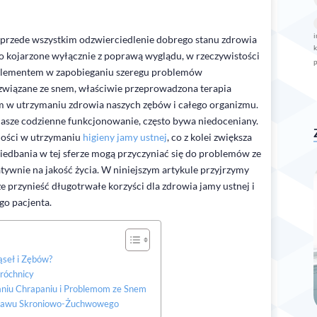
p
i
le przede wszystkim odzwierciedlenie dobrego stanu zdrowia
k
sto kojarzone wyłącznie z poprawą wyglądu, w rzeczywistości
m elementem w zapobieganiu szeregu problemów
związane ze snem, właściwie przeprowadzona terapia
 w utrzymaniu zdrowia naszych zębów i całego organizmu.
asze codzienne funkcjonowanie, często bywa niedoceniany.
ności w utrzymaniu
higieny jamy ustnej
, co z kolei zwiększa
niedbania w tej sferze mogą przyczyniać się do problemów ze
nie na jakość życia. W niniejszym artykule przyjrzymy
 przynieść długotrwałe korzyści dla zdrowia jamy ustnej i
go pacjenta.
seł i Zębów?
róchnicy
aniu Chrapaniu i Problemom ze Snem
Stawu Skroniowo-Żuchwowego