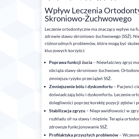
Wpływ Leczenia Ortodont
Skroniowo-Żuchwowego
Leczenie ortodontyczne ma znaczący wpływ na f
zdrowie stawu skroniowo-żuchwowego (SSŻ). Ni
różnorodnych problemów, które mogą być skuteczn
kluczowych korzyści:
Poprawa funkcji żucia
– Niewłaściwy zgryz mo
obciąża stawy skroniowo-żuchwowe. Ortodoncj
zmniejsza ryzyko przeciążeń SSŻ.
Zmniejszenie bólu i dyskomfortu
– Pacjenci c
doświadczają bólu i dyskomfortu. Leczenie ort
dolegliwości poprzez korektę pozycji zębów i 
Stabilizacja zgryzu
– Nieprawidłowości w zgry
rozkładu sił na stawy i mięśnie. Terapia ortodon
zdrowsze funkcjonowanie SSŻ.
Profilaktyka przyszłych problemów
– Wczesne 