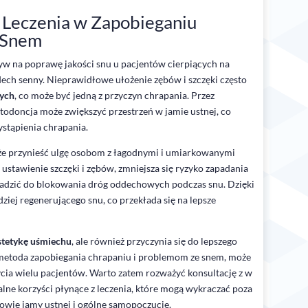
 Leczenia w Zapobieganiu
 Snem
w na poprawę jakości snu u pacjentów cierpiących na
zdech senny. Nieprawidłowe ułożenie zębów i szczęki często
wych
, co może być jedną z przyczyn chrapania. Przez
todoncja może zwiększyć przestrzeń w jamie ustnej, co
ystąpienia chrapania.
e przynieść ulgę osobom z łagodnymi i umiarkowanymi
tawienie szczęki i zębów, zmniejsza się ryzyko zapadania
rowadzić do blokowania dróg oddechowych podczas snu. Dzięki
iej regenerującego snu, co przekłada się na lepsze
estetykę uśmiechu
, ale również przyczynia się do lepszego
 metoda zapobiegania chrapaniu i problemom ze snem, może
ia wielu pacjentów. Warto zatem rozważyć konsultację z w
alne korzyści płynące z leczenia, które mogą wykraczać poza
owie jamy ustnej i ogólne samopoczucie.