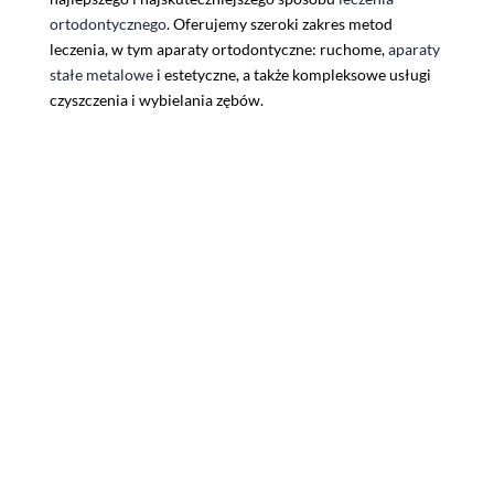
ortodontycznego
. Oferujemy szeroki zakres metod
leczenia, w tym aparaty ortodontyczne: ruchome,
aparaty
stałe metalowe
i estetyczne, a także kompleksowe usługi
czyszczenia i wybielania zębów.
Proces
leczenia ortodontycznego
w Pers Dental
rozpoczyna się od oceny wad zgryzu przez ortodontę, z
uwzględnieniem czynników genetycznych i zewnętrznych.
Nasz cel to nie tylko piękny uśmiech, ale przede wszystkim