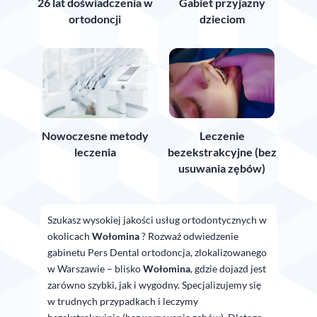
26 lat doświadczenia w
Gabiet przyjazny
ortodoncji
dzieciom
Nowoczesne metody
Leczenie
leczenia
bezekstrakcyjne (bez
usuwania zębów)
Szukasz wysokiej jakości usług ortodontycznych w
okolicach
Wołomina
? Rozważ odwiedzenie
gabinetu Pers Dental ortodoncja, zlokalizowanego
w Warszawie – blisko
Wołomina
, gdzie dojazd jest
zarówno szybki, jak i wygodny. Specjalizujemy się
w trudnych przypadkach i leczymy